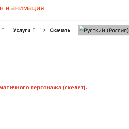
">
Услуги
Скачать
зматичного персонажа (скелет).